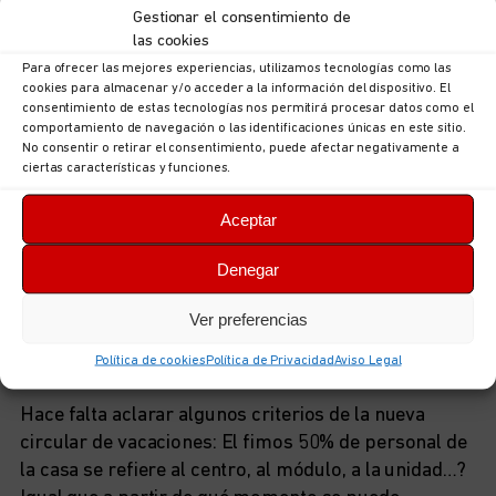
Existe una plaza de auxiliar de educador de fin de
Gestionar el consentimiento de
semana en el centro que está cumpliendo funciones
las cookies
de educador, llegando a hacerse cargo de un grupo.
Para ofrecer las mejores experiencias, utilizamos tecnologías como las
Se aprueba por unanimidad solicitar las funciones d
cookies para almacenar y/o acceder a la información del dispositivo. El
consentimiento de estas tecnologías nos permitirá procesar datos como el
esta plaza a Secretaría General Técnica y al director
comportamiento de navegación o las identificaciones únicas en este sitio.
ce Infancia.
No consentir o retirar el consentimiento, puede afectar negativamente a
ciertas características y funciones.
12.- Próximas jubilaciones.
Aceptar
Esta próxima la fecha de la jubilación definitiva de la
auxiliar administrativa del CAM Villalegre. El Comité
Denegar
solicitará, como siempre, la permanencia en la plaza
del relevista hasta que se cubra de manera definitiva.
Ver preferencias
Política de cookies
Política de Privacidad
Aviso Legal
13.- Circular de vacaciones.
Hace falta aclarar algunos criterios de la nueva
circular de vacaciones: El fimos 50% de personal de
la casa se refiere al centro, al módulo, a la unidad…?