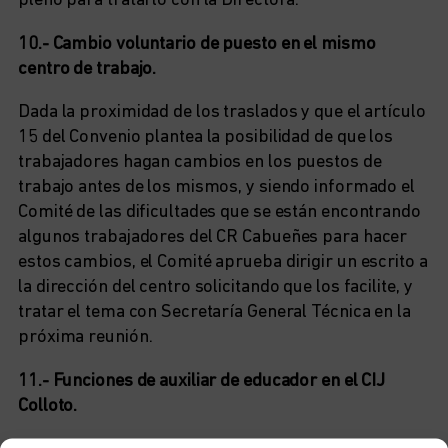
pleno para tratarlo con la Directora.
10.- Cambio voluntario de puesto en el mismo
centro de trabajo.
Dada la proximidad de los traslados y que el artículo
15 del Convenio plantea la posibilidad de que los
trabajadores hagan cambios en los puestos de
trabajo antes de los mismos, y siendo informado el
Comité de las dificultades que se están encontrando
algunos trabajadores del CR Cabueñes para hacer
estos cambios, el Comité aprueba dirigir un escrito a
la dirección del centro solicitando que los facilite, y
tratar el tema con Secretaría General Técnica en la
próxima reunión.
11.- Funciones de auxiliar de educador en el CIJ
Colloto.