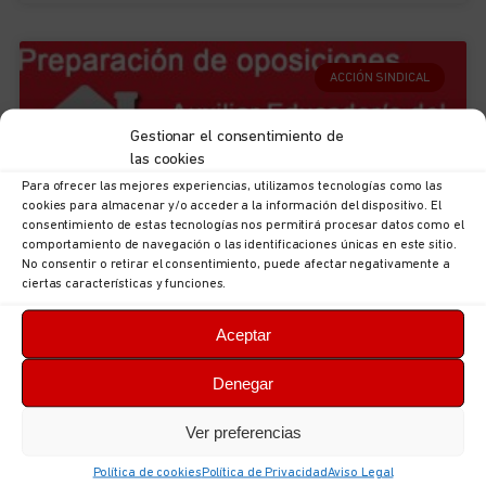
ACCIÓN SINDICAL
Gestionar el consentimiento de
las cookies
Para ofrecer las mejores experiencias, utilizamos tecnologías como las
cookies para almacenar y/o acceder a la información del dispositivo. El
consentimiento de estas tecnologías nos permitirá procesar datos como el
comportamiento de navegación o las identificaciones únicas en este sitio.
No consentir o retirar el consentimiento, puede afectar negativamente a
ciertas características y funciones.
Curso de preparación de la oposición
Aceptar
de Auxiliar Educador/a del Principado
de Asturias
Denegar
UGT Servicios Públicos Asturias te ofrece la
Ver preferencias
oportunidad de preparar la oposición de Auxiliar
Política de cookies
Política de Privacidad
Aviso Legal
Educador/a del Principado de Asturias. UGT