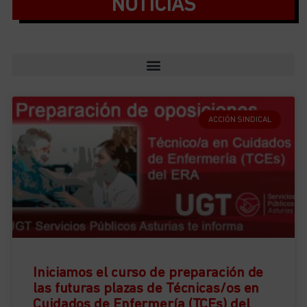
NOTICIAS
ACCIÓN SINDICAL
Iniciamos el curso de preparación de
las futuras plazas de Técnicas/os en
Cuidados de Enfermería (TCEs) del