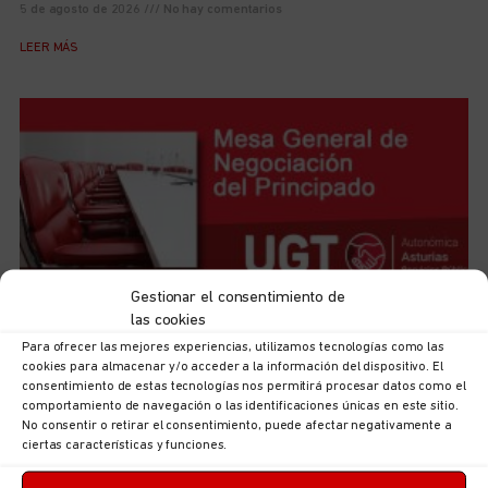
5 de agosto de 2026
No hay comentarios
LEER MÁS
Gestionar el consentimiento de
las cookies
Para ofrecer las mejores experiencias, utilizamos tecnologías como las
UGT Autonómica informa: documentación sobre
cookies para almacenar y/o acceder a la información del dispositivo. El
ordenación puestos en la Consejería de Hacienda,
consentimiento de estas tecnologías nos permitirá procesar datos como el
Justicia y Asuntos Europeos
comportamiento de navegación o las identificaciones únicas en este sitio.
5 de agosto de 2026
No hay comentarios
No consentir o retirar el consentimiento, puede afectar negativamente a
ciertas características y funciones.
LEER MÁS