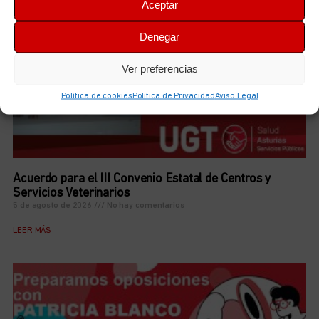
Aceptar
Denegar
Ver preferencias
Política de cookies
Política de Privacidad
Aviso Legal
Acuerdo para el III Convenio Estatal de Centros y
Servicios Veterinarios
5 de agosto de 2026
No hay comentarios
LEER MÁS