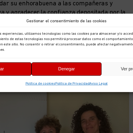
adar su enhorabuena a las compañeras y
a y agradecer la confianza depositada por la
 este importante avance organizativo.
Gestionar el consentimiento de las cookies
s experiencias, utilizamos tecnologías como las cookies para almacenar y/o accede
al representa un paso más en el objetivo de
imiento de estas tecnologías nos permitirá procesar datos como el comportamiento
os centros de trabajo asturianos y de
en este sitio. No consentir o retirar el consentimiento, puede afectar negativament
nes.
 vez más fuerte, cercana y útil para las
ar
Denegar
Ver pr
Política de cookies
Política de Privacidad
Aviso Legal