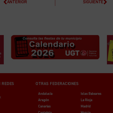
ANTERIOR
SIGUIENTE
N REDES
OTRAS FEDERACIONES
Andalucía
Islas Baleares
k
Aragón
La Rioja
Canarias
Madrid
Cantabria
Murcia