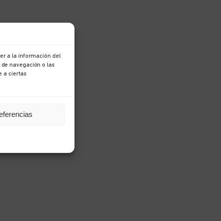
r a la información del
 de navegación o las
e a ciertas
eferencias