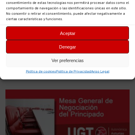
consentimiento de estas tecnologías nos permitirá procesar datos como el
comportamiento de navegación o las identificaciones únicas en este sitio.
No consentir o retirar el consentimiento, puede afectar negativamente a
ciertas características y funciones.
Aceptar
Denegar
Iniciamos el curso de preparación de las futuras plazas
de Técnicas/os de Educación Infantil, 0-3
Ver preferencias
5 de agosto de 2026
No hay comentarios
Política de cookies
Política de Privacidad
Aviso Legal
LEER MÁS