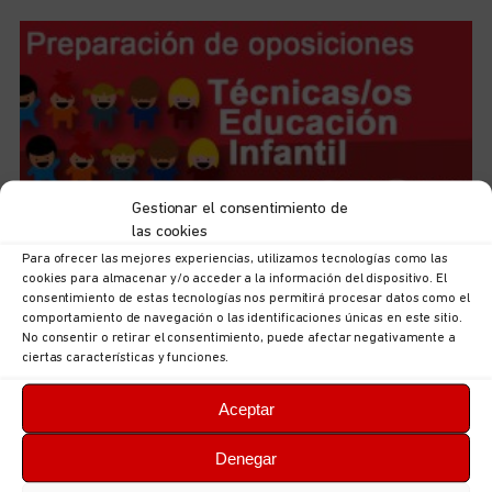
Gestionar el consentimiento de
las cookies
Para ofrecer las mejores experiencias, utilizamos tecnologías como las
Iniciamos el curso de preparación de las futuras plazas
cookies para almacenar y/o acceder a la información del dispositivo. El
de Técnicas/os de Educación Infantil, 0-3
consentimiento de estas tecnologías nos permitirá procesar datos como el
comportamiento de navegación o las identificaciones únicas en este sitio.
5 de agosto de 2026
No hay comentarios
No consentir o retirar el consentimiento, puede afectar negativamente a
ciertas características y funciones.
LEER MÁS
Aceptar
Denegar