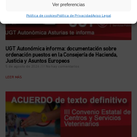
Ver preferencias
Política de cookies
Política de Privacidad
Aviso Legal
UGT Autonómica informa: documentación sobre
ordenación puestos en la Consejería de Hacienda,
Justicia y Asuntos Europeos
5 de agosto de 2026
No hay comentarios
LEER MÁS