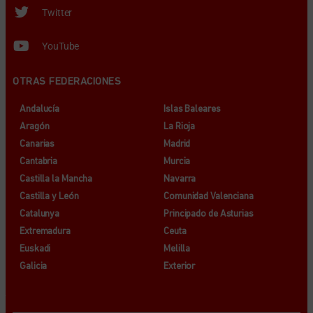
Twitter
YouTube
OTRAS FEDERACIONES
Andalucía
Islas Baleares
Aragón
La Rioja
Canarias
Madrid
Cantabria
Murcia
Castilla la Mancha
Navarra
Castilla y León
Comunidad Valenciana
Catalunya
Principado de Asturias
Extremadura
Ceuta
Euskadi
Melilla
Galicia
Exterior