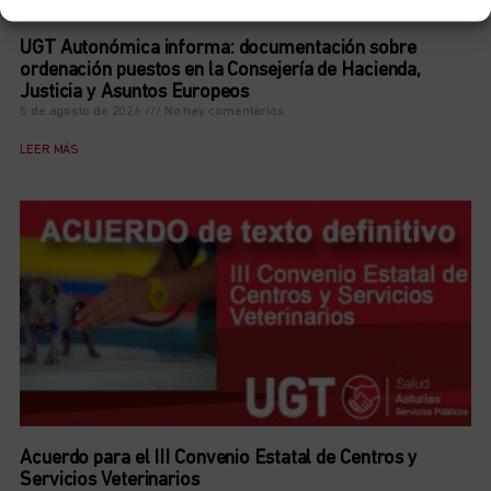
UGT Autonómica informa: documentación sobre
ordenación puestos en la Consejería de Hacienda,
Justicia y Asuntos Europeos
5 de agosto de 2026
No hay comentarios
LEER MÁS
Acuerdo para el III Convenio Estatal de Centros y
Servicios Veterinarios