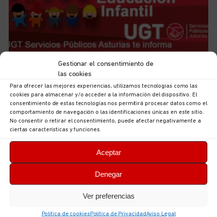
Gestionar el consentimiento de
Iniciamos el curso de preparación de las futuras plazas
las cookies
de Técnicas/os de Educación Infantil, 0-3
5 de agosto de 2026
No hay comentarios
Para ofrecer las mejores experiencias, utilizamos tecnologías como las
cookies para almacenar y/o acceder a la información del dispositivo. El
LEER MÁS
consentimiento de estas tecnologías nos permitirá procesar datos como el
comportamiento de navegación o las identificaciones únicas en este sitio.
No consentir o retirar el consentimiento, puede afectar negativamente a
ciertas características y funciones.
Aceptar
Denegar
Ver preferencias
Política de cookies
Política de Privacidad
Aviso Legal