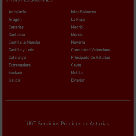
OTRAS FEDERACIONES
Andalucía
Islas Baleares
Aragón
La Rioja
Canarias
Madrid
Cantabria
Murcia
Castilla la Mancha
Navarra
Castilla y León
Comunidad Valenciana
Catalunya
Principado de Asturias
Extremadura
Ceuta
Euskadi
Melilla
Galicia
Exterior
UGT Servicios Públicos de Asturias