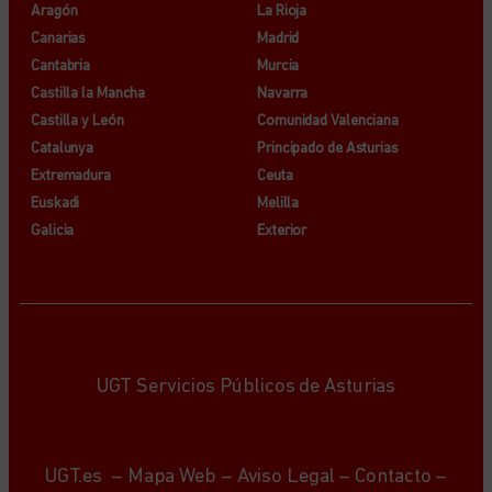
Aragón
La Rioja
Canarias
Madrid
Cantabria
Murcia
Castilla la Mancha
Navarra
Castilla y León
Comunidad Valenciana
Catalunya
Principado de Asturias
Extremadura
Ceuta
Euskadi
Melilla
Galicia
Exterior
UGT Servicios Públicos de Asturias
UGT.es
–
Mapa Web
–
Aviso Legal
–
Contacto
–