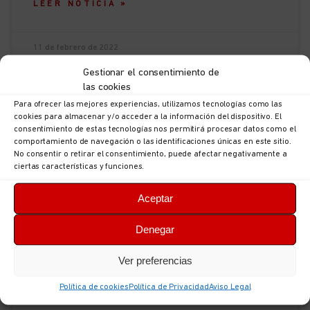
LEER NOTICIA »
11 de febrero de 2022
Gestionar el consentimiento de
las cookies
Para ofrecer las mejores experiencias, utilizamos tecnologías como las
cookies para almacenar y/o acceder a la información del dispositivo. El
consentimiento de estas tecnologías nos permitirá procesar datos como el
comportamiento de navegación o las identificaciones únicas en este sitio.
No consentir o retirar el consentimiento, puede afectar negativamente a
ciertas características y funciones.
Aceptar
Denegar
Ver preferencias
Servicios a la Comunidad:
procedimiento de baja por positivo
Política de cookies
Política de Privacidad
Aviso Legal
COVID-19