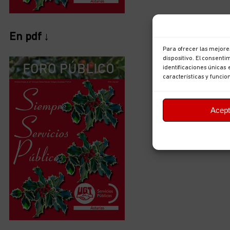
En pdf ↓
Para ofrecer las mejore
dispositivo. El consent
identificaciones únicas 
características y funcio
Acept