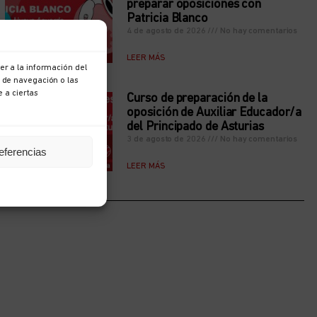
preparar oposiciones con
Patricia Blanco
4 de agosto de 2026
No hay comentarios
LEER MÁS
r a la información del
 de navegación o las
e a ciertas
Curso de preparación de la
oposición de Auxiliar Educador/a
del Principado de Asturias
3 de agosto de 2026
No hay comentarios
eferencias
LEER MÁS