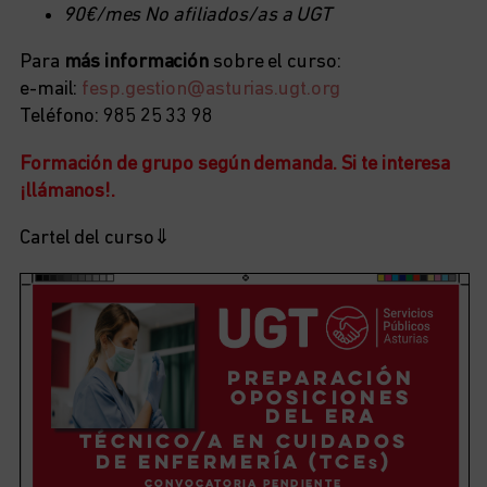
90€/mes No afiliados/as a UGT
Para
más información
sobre el curso:
e-mail:
fesp.gestion@asturias.ugt.org
Teléfono: 985 25 33 98
Formación de grupo según demanda. Si te interesa
¡llámanos!.
Cartel del curso⇓