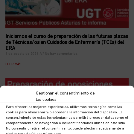
Iniciamos el curso de preparación de las futuras plazas
de Técnicas/os en Cuidados de Enfermería (TCEs) del
ERA
6 de agosto de 2026
No hay comentarios
LEER MÁS
Gestionar el consentimiento de
las cookies
Para ofrecer las mejores experiencias, utilizamos tecnologías como las
cookies para almacenar y/o acceder a la información del dispositivo. El
consentimiento de estas tecnologías nos permitirá procesar datos como el
comportamiento de navegación o las identificaciones únicas en este sitio.
No consentir o retirar el consentimiento, puede afectar negativamente a
ciertas características y funciones.