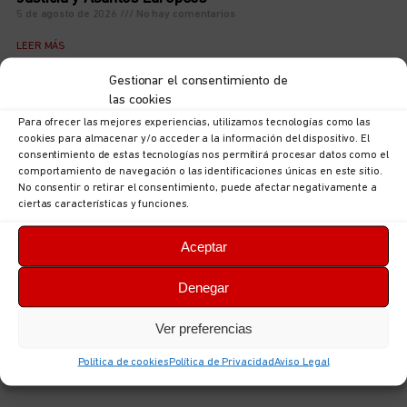
5 de agosto de 2026
No hay comentarios
LEER MÁS
Gestionar el consentimiento de
las cookies
Para ofrecer las mejores experiencias, utilizamos tecnologías como las
cookies para almacenar y/o acceder a la información del dispositivo. El
consentimiento de estas tecnologías nos permitirá procesar datos como el
comportamiento de navegación o las identificaciones únicas en este sitio.
No consentir o retirar el consentimiento, puede afectar negativamente a
ciertas características y funciones.
Aceptar
Denegar
Acuerdo para el III Convenio Estatal de Centros y
Servicios Veterinarios
Ver preferencias
5 de agosto de 2026
No hay comentarios
Política de cookies
Política de Privacidad
Aviso Legal
LEER MÁS