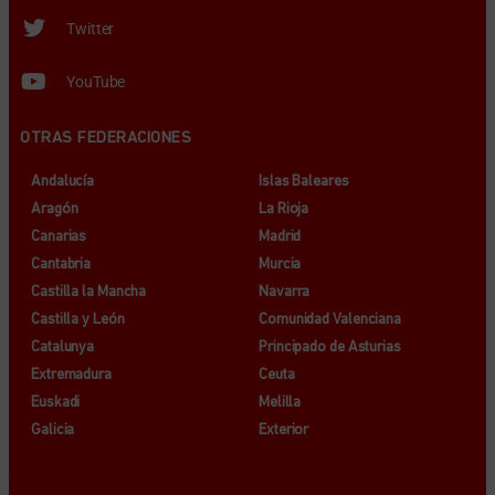
Twitter
YouTube
OTRAS FEDERACIONES
Andalucía
Islas Baleares
Aragón
La Rioja
Canarias
Madrid
Cantabria
Murcia
Castilla la Mancha
Navarra
Castilla y León
Comunidad Valenciana
Catalunya
Principado de Asturias
Extremadura
Ceuta
Euskadi
Melilla
Galicia
Exterior