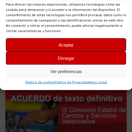
Para ofrecer las mejores experiencias, utilizamos tecnologías como las
cookies para almacenar y/o acceder a la información del dispositivo. El
consentimiento de estas tecnologías nos permitirá procesar datos como el
comportamiento de navegación o las identificaciones únicas en este sitio.
No consentir o retirar el consentimiento, puede afectar negativamente a
ciertas características y funciones.
Aceptar
UGT Autonómica informa: documentación sobre
ordenación puestos en la Consejería de Hacienda,
Denegar
Justicia y Asuntos Europeos
5 de agosto de 2026
No hay comentarios
Ver preferencias
LEER MÁS
Política de cookies
Política de Privacidad
Aviso Legal