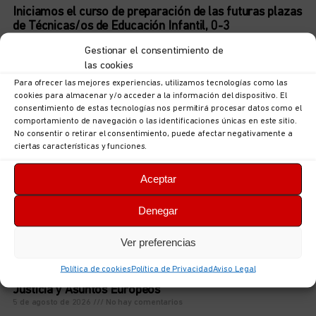
Iniciamos el curso de preparación de las futuras plazas
de Técnicas/os de Educación Infantil, 0-3
5 de agosto de 2026
No hay comentarios
Gestionar el consentimiento de
LEER MÁS
las cookies
Para ofrecer las mejores experiencias, utilizamos tecnologías como las
cookies para almacenar y/o acceder a la información del dispositivo. El
consentimiento de estas tecnologías nos permitirá procesar datos como el
comportamiento de navegación o las identificaciones únicas en este sitio.
No consentir o retirar el consentimiento, puede afectar negativamente a
ciertas características y funciones.
Aceptar
Denegar
Ver preferencias
UGT Autonómica informa: documentación sobre
Política de cookies
Política de Privacidad
Aviso Legal
ordenación puestos en la Consejería de Hacienda,
Justicia y Asuntos Europeos
5 de agosto de 2026
No hay comentarios