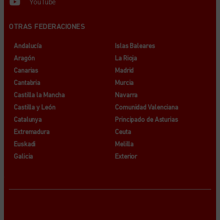
YouTube
OTRAS FEDERACIONES
Andalucía
Islas Baleares
Aragón
La Rioja
Canarias
Madrid
Cantabria
Murcia
Castilla la Mancha
Navarra
Castilla y León
Comunidad Valenciana
Catalunya
Principado de Asturias
Extremadura
Ceuta
Euskadi
Melilla
Galicia
Exterior