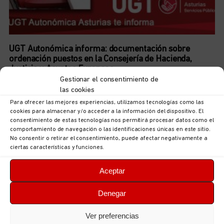
UGT Autonómica informa: documentación sobre
ordenación puestos en la Consejería de Hacienda,
Justicia y Asuntos Europeos
5 de agosto de 2026
No hay comentarios
Gestionar el consentimiento de
las cookies
LEER MÁS
Para ofrecer las mejores experiencias, utilizamos tecnologías como las
cookies para almacenar y/o acceder a la información del dispositivo. El
consentimiento de estas tecnologías nos permitirá procesar datos como el
comportamiento de navegación o las identificaciones únicas en este sitio.
No consentir o retirar el consentimiento, puede afectar negativamente a
ciertas características y funciones.
Aceptar
Denegar
Ver preferencias