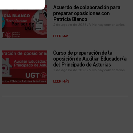
Acuerdo de colaboración para
preparar oposiciones con
Patricia Blanco
4 de agosto de 2026
No hay comentarios
LEER MÁS
Curso de preparación de la
oposición de Auxiliar Educador/a
del Principado de Asturias
3 de agosto de 2026
No hay comentarios
LEER MÁS