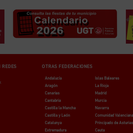
N REDES
OTRAS FEDERACIONES
Andalucía
Islas Baleares
k
Aragón
La Rioja
Canarias
Madrid
Cantabria
Murcia
Castilla la Mancha
Navarra
Castilla y León
Comunidad Valencian
Catalunya
Principado de Asturia
Extremadura
Ceuta