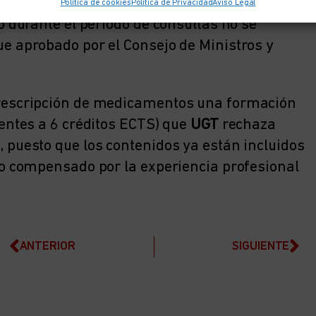
Política de cookies
Política de Privacidad
Aviso Legal
o durante el período de consultas no se
e aprobado por el Consejo de Ministros y
prescripción de medicamentos una formación
lentes a 6 créditos ECTS) que
UGT
rechaza
 puesto que los contenidos ya están incluidos
 o compensado por la experiencia profesional
ANTERIOR
SIGUIENTE