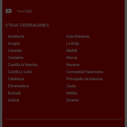
YouTube
OTRAS FEDERACIONES
Andalucía
Islas Baleares
Aragón
La Rioja
Canarias
Madrid
Cantabria
Murcia
Castilla la Mancha
Navarra
Castilla y León
Comunidad Valenciana
Catalunya
Principado de Asturias
Extremadura
Ceuta
Euskadi
Melilla
Galicia
Exterior