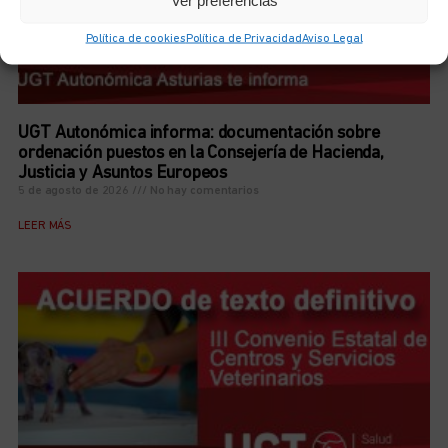
Ver preferencias
Política de cookies
Política de Privacidad
Aviso Legal
UGT Autonómica informa: documentación sobre
ordenación puestos en la Consejería de Hacienda,
Justicia y Asuntos Europeos
5 de agosto de 2026
No hay comentarios
LEER MÁS