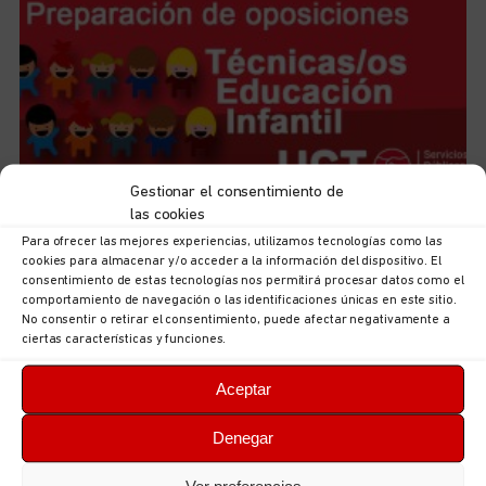
Gestionar el consentimiento de
las cookies
Para ofrecer las mejores experiencias, utilizamos tecnologías como las
Iniciamos el curso de preparación de las futuras plazas
cookies para almacenar y/o acceder a la información del dispositivo. El
de Técnicas/os de Educación Infantil, 0-3
consentimiento de estas tecnologías nos permitirá procesar datos como el
5 de agosto de 2026
No hay comentarios
comportamiento de navegación o las identificaciones únicas en este sitio.
No consentir o retirar el consentimiento, puede afectar negativamente a
LEER MÁS
ciertas características y funciones.
Aceptar
Denegar