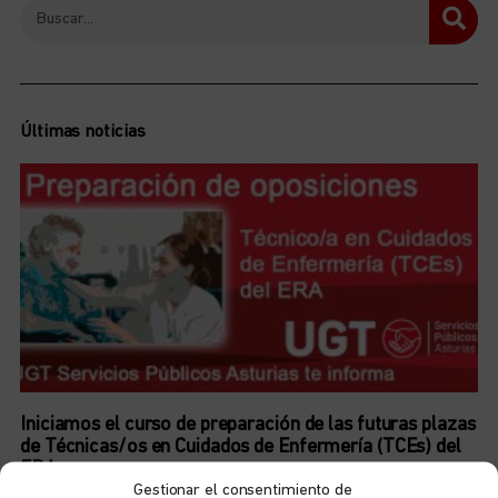
Últimas noticias
Iniciamos el curso de preparación de las futuras plazas
de Técnicas/os en Cuidados de Enfermería (TCEs) del
ERA
Gestionar el consentimiento de
6 de agosto de 2026
No hay comentarios