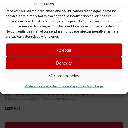
las cookies
LEER MÁS
Para ofrecer las mejores experiencias, utilizamos tecnologías como las
cookies para almacenar y/o acceder a la información del dispositivo. El
consentimiento de estas tecnologías nos permitirá procesar datos como el
comportamiento de navegación o las identificaciones únicas en este sitio.
No consentir o retirar el consentimiento, puede afectar negativamente a
ciertas características y funciones.
Aceptar
Denegar
Ver preferencias
Política de cookies
Política de Privacidad
Aviso Legal
Iniciamos el curso de preparación de las futuras plazas
de Técnicas/os de Educación Infantil, 0-3
5 de agosto de 2026
No hay comentarios
LEER MÁS