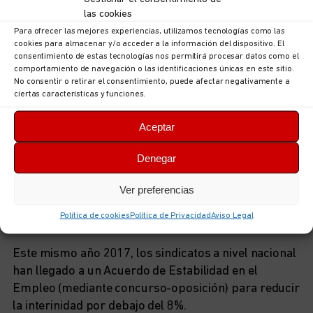
las cookies
Resultado de este desolador panorama: persecución
Para ofrecer las mejores experiencias, utilizamos tecnologías como las
de los trabajadores, incluso de los Habilitados
cookies para almacenar y/o acceder a la información del dispositivo. El
Nacionales, y muchas bajas con tratamiento médico.
consentimiento de estas tecnologías nos permitirá procesar datos como el
¿Es esto normal?. La política seguida por el equipo
comportamiento de navegación o las identificaciones únicas en este sitio.
No consentir o retirar el consentimiento, puede afectar negativamente a
de gobierno del Ayuntamiento de Llanes causa
ciertas características y funciones.
sonrojo en esta Comunidad Autónoma.
Aceptar
La Ley 7/2007 (el Estatuto Básico del Empleado
Público) establece en su Disposición Transitoria 4ª,
Denegar
la posibilidad de realizar procesos de consolidación
de empleo para aquellos trabajadores temporales o
Ver preferencias
interinos que ocupen plaza de estructura con
Política de cookies
Política de Privacidad
Aviso Legal
anterioridad al 1 de enero de 2005.
Este mismo año 2017, los sindicatos a nivel nacional
han llegado a un Acuerdo de Estabilidad en el
Empleo (mediante concurso-oposición) para reducir
la interinidad por debajo del 8%.