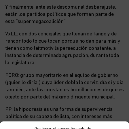
Y finalmente, ante este descomunal desbarajuste,
están los partidos políticos que forman parte de
esta “supermegacoalición”:
VxLL: con dos concejales que llenan de fango y de
rencor todo lo que tocan porque no dan para más y
tienen como leitmotiv la persecución constante, a
instancia de determinada agrupación, durante toda
la legislatura.
FORO: grupo mayoritario en el equipo de gobierno
(¡quién lo diría¡) cuya líder dobla la cerviz, día sí y día
también, ante las constantes humillaciones de que es
objeto por parte del máximo dirigente municipal.
PP: la hipocresía es una forma de supervivencia
política de su cabeza de lista, con intereses más
prosaicos que el bien general.
Gestionar el consentimiento de