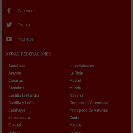
Facebook
Twitter
YouTube
OTRAS FEDERACIONES
Andalucía
Islas Baleares
Aragón
La Rioja
Canarias
Madrid
Cantabria
Murcia
Castilla la Mancha
Navarra
Castilla y León
Comunidad Valenciana
Catalunya
Principado de Asturias
Extremadura
Ceuta
Euskadi
Melilla
Galicia
Exterior