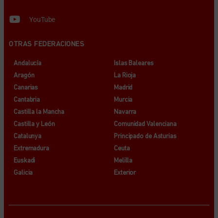
YouTube
OTRAS FEDERACIONES
Andalucía
Islas Baleares
Aragón
La Rioja
Canarias
Madrid
Cantabria
Murcia
Castilla la Mancha
Navarra
Castilla y León
Comunidad Valenciana
Catalunya
Principado de Asturias
Extremadura
Ceuta
Euskadi
Melilla
Galicia
Exterior