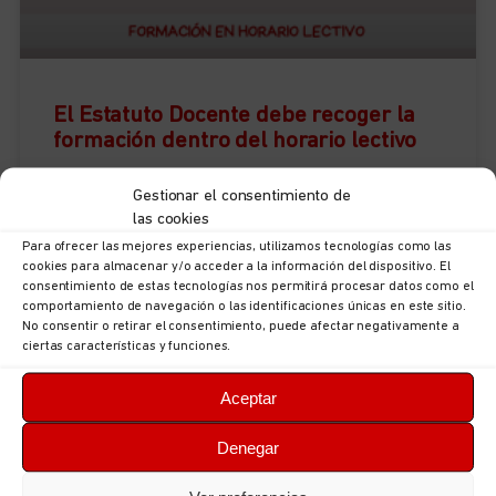
El Estatuto Docente debe recoger la
formación dentro del horario lectivo
El Estatuto Docente debe recoger el derecho a la
Gestionar el consentimiento de
las cookies
formación permanente del profesorado dentro del
horario lectivo. El nuevo modelo educativo por
Para ofrecer las mejores experiencias, utilizamos tecnologías como las
cookies para almacenar y/o acceder a la información del dispositivo. El
competencias y más
consentimiento de estas tecnologías nos permitirá procesar datos como el
comportamiento de navegación o las identificaciones únicas en este sitio.
No consentir o retirar el consentimiento, puede afectar negativamente a
LEER NOTICIA »
ciertas características y funciones.
Aceptar
12 de marzo de 2024
Denegar