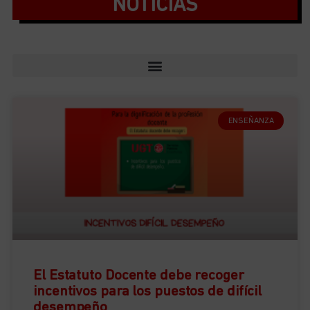
NOTICIAS
ENSEÑANZA
El Estatuto Docente debe recoger
incentivos para los puestos de difícil
desempeño