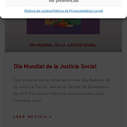
Ver preferencias
ACTUALIDAD
Política de cookies
Política de Privacidad
Aviso Legal
Día Mundial de la Justicia Social
Con ocasión de la celebración del Día Mundial de
la Justicia Social, desde el Sector de Enseñanza
de UGT Servicios Públicos reivindicamos más
recursos para
LEER NOTICIA »