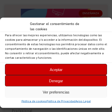
ENSEÑANZA
Gestionar el consentimiento de
las cookies
Para ofrecer las mejores experiencias, utilizamos tecnologías como las
cookies para almacenar y/o acceder a la información del dispositivo. El
consentimiento de estas tecnologías nos permitirá procesar datos como el
comportamiento de navegación o las identificaciones únicas en este sitio.
No consentir o retirar el consentimiento, puede afectar negativamente a
ciertas características y funciones.
Boletín de novedades educativas: del
Aceptar
3 al 10 de septiembre.
Denegar
El boletín de Novedades educativas de UGT
Ver preferencias
Servicios Públicos recopila semanalmente las
convocatorias más significativas realizadas tanto
Política de cookies
Política de Privacidad
Aviso Legal
por el Ministerio de Educación y Formación
Profesional