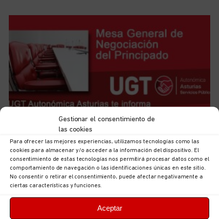
Gestionar el consentimiento de
las cookies
UGT Autonómica informa: documentación sobre
ordenación puestos en la Consejería de Hacienda,
Para ofrecer las mejores experiencias, utilizamos tecnologías como las
Justicia y Asuntos Europeos
cookies para almacenar y/o acceder a la información del dispositivo. El
5 de agosto de 2026
No hay comentarios
consentimiento de estas tecnologías nos permitirá procesar datos como el
comportamiento de navegación o las identificaciones únicas en este sitio.
LEER MÁS
No consentir o retirar el consentimiento, puede afectar negativamente a
ciertas características y funciones.
Aceptar