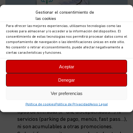
Gestionar el consentimiento de
las cookies
Para ofrecer las mejores experiencias, utilizamos tecnologías como las
cookies para almacenar y/o acceder a la información del dispositivo. El
consentimiento de estas tecnologías nos permitirá procesar datos como el
comportamiento de navegación o las identificaciones únicas en este sitio.
No consentir o retirar el consentimiento, puede afectar negativamente a
ciertas características y funciones.
Aceptar
Estas son las características:
Denegar
Sirven para entradas de adulto (general). Puede
Ver preferencias
utilizarse la entrada de adulto para menores de
8 años y mayores de 65. No aplican a otros
Política de cookies
Política de Privacidad
Aviso Legal
tipos de entradas (2º día, discapacitados…) ni
servicios (parking de pago, menús, fast pass…),
ni son acumulables a otras promociones.