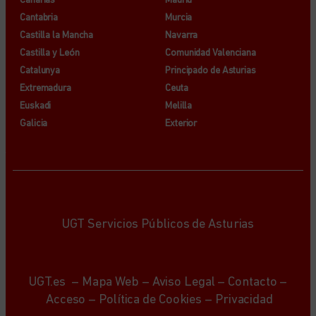
Canarias
Madrid
Cantabria
Murcia
Castilla la Mancha
Navarra
Castilla y León
Comunidad Valenciana
Catalunya
Principado de Asturias
Extremadura
Ceuta
Euskadi
Melilla
Galicia
Exterior
UGT Servicios Públicos de Asturias
UGT.es
–
Mapa Web
–
Aviso Legal
–
Contacto
–
Acceso
–
Política de Cookies
–
Privacidad