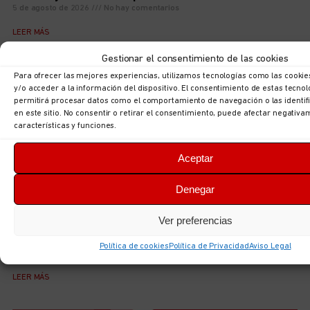
5 de agosto de 2026
No hay comentarios
LEER MÁS
Gestionar el consentimiento de las cookies
Para ofrecer las mejores experiencias, utilizamos tecnologías como las cooki
y/o acceder a la información del dispositivo. El consentimiento de estas tecno
permitirá procesar datos como el comportamiento de navegación o las identif
en este sitio. No consentir o retirar el consentimiento, puede afectar negativa
características y funciones.
Aceptar
Denegar
Ver preferencias
Acuerdo para el III Convenio Estatal de Centros y
Servicios Veterinarios
Política de cookies
Política de Privacidad
Aviso Legal
5 de agosto de 2026
No hay comentarios
LEER MÁS