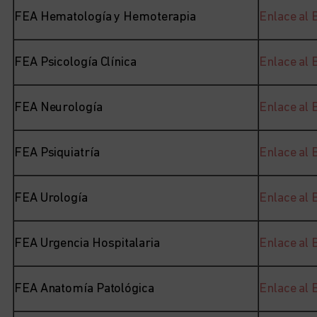
FEA Hematología y Hemoterapia
Enlace al
FEA Psicología Clínica
Enlace al
FEA Neurología
Enlace al
FEA Psiquiatría
Enlace al
FEA Urología
Enlace al
FEA Urgencia Hospitalaria
Enlace al
FEA Anatomía Patológica
Enlace al