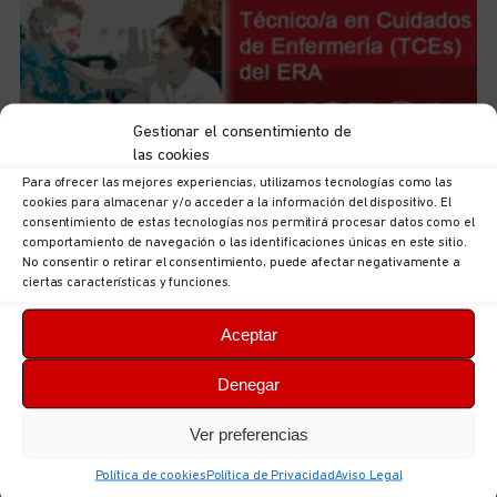
Gestionar el consentimiento de
las cookies
Para ofrecer las mejores experiencias, utilizamos tecnologías como las
cookies para almacenar y/o acceder a la información del dispositivo. El
Iniciamos el curso de preparación de las futuras plazas
consentimiento de estas tecnologías nos permitirá procesar datos como el
de Técnicas/os en Cuidados de Enfermería (TCEs) del
comportamiento de navegación o las identificaciones únicas en este sitio.
ERA
No consentir o retirar el consentimiento, puede afectar negativamente a
6 de agosto de 2026
No hay comentarios
ciertas características y funciones.
LEER MÁS
Aceptar
Denegar
Ver preferencias
Política de cookies
Política de Privacidad
Aviso Legal