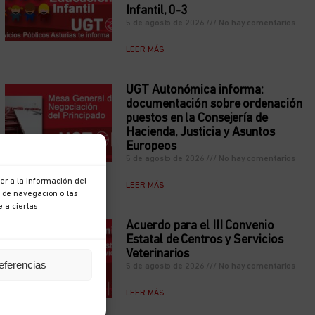
Infantil, 0-3
5 de agosto de 2026
No hay comentarios
LEER MÁS
UGT Autonómica informa:
documentación sobre ordenación
puestos en la Consejería de
Hacienda, Justicia y Asuntos
Europeos
5 de agosto de 2026
No hay comentarios
r a la información del
LEER MÁS
 de navegación o las
e a ciertas
Acuerdo para el III Convenio
Estatal de Centros y Servicios
Veterinarios
eferencias
5 de agosto de 2026
No hay comentarios
LEER MÁS