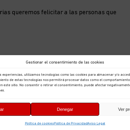
ias queremos felicitar a las personas que
ANTERIOR
SIGUIENTE
Gestionar el consentimiento de las cookies
s experiencias, utilizamos tecnologías como las cookies para almacenar y/o accede
imiento de estas tecnologías nos permitirá procesar datos como el comportamiento
en este sitio. No consentir o retirar el consentimiento, puede afectar negativament
nes.
ar
Denegar
Ver pr
Política de cookies
Política de Privacidad
Aviso Legal