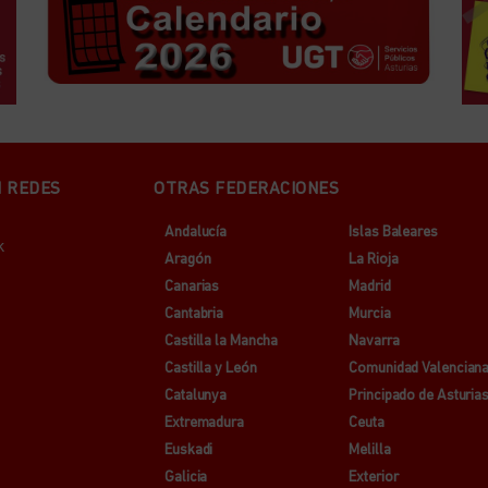
N REDES
OTRAS FEDERACIONES
Andalucía
Islas Baleares
k
Aragón
La Rioja
Canarias
Madrid
Cantabria
Murcia
Castilla la Mancha
Navarra
Castilla y León
Comunidad Valencian
Catalunya
Principado de Asturia
Extremadura
Ceuta
Euskadi
Melilla
Galicia
Exterior