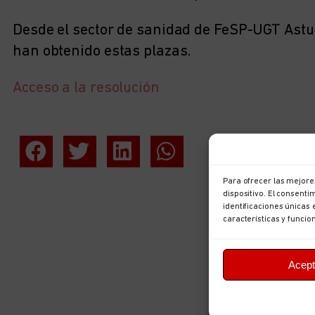
Desde el sector de sanidad de FeSP-UGT Astur
han obtenido estas plazas.
Acceso a la resolución
Para ofrecer las mejore
dispositivo. El consent
identificaciones únicas 
características y funcio
Acept