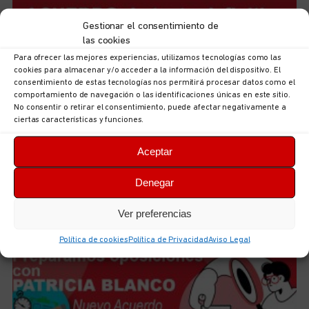
Gestionar el consentimiento de
las cookies
Para ofrecer las mejores experiencias, utilizamos tecnologías como las
cookies para almacenar y/o acceder a la información del dispositivo. El
consentimiento de estas tecnologías nos permitirá procesar datos como el
comportamiento de navegación o las identificaciones únicas en este sitio.
No consentir o retirar el consentimiento, puede afectar negativamente a
ciertas características y funciones.
Aceptar
Acuerdo para el III Convenio Estatal de Centros y
Servicios Veterinarios
Denegar
5 de agosto de 2026
No hay comentarios
LEER MÁS
Ver preferencias
Política de cookies
Política de Privacidad
Aviso Legal