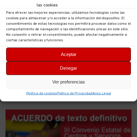
las cookies
Para ofrecer las mejores experiencias, utilizamos tecnologías como las
cookies para almacenar y/o acceder a la información del dispositivo. El
consentimiento de estas tecnologías nos permitirá procesar datos como el
comportamiento de navegación o las identificaciones únicas en este sitio.
No consentir o retirar el consentimiento, puede afectar negativamente a
ciertas características y funciones.
Aceptar
UGT Autonómica informa: documentación sobre
Denegar
ordenación puestos en la Consejería de Hacienda,
Justicia y Asuntos Europeos
Ver preferencias
5 de agosto de 2026
No hay comentarios
Política de cookies
Política de Privacidad
Aviso Legal
LEER MÁS