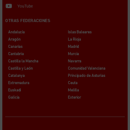
YouTube
OTRAS FEDERACIONES
Andalucía
Islas Baleares
Aragón
La Rioja
Canarias
Madrid
Cantabria
Murcia
Castilla la Mancha
Navarra
Castilla y León
Comunidad Valenciana
Catalunya
Principado de Asturias
Extremadura
Ceuta
Euskadi
Melilla
Galicia
Exterior