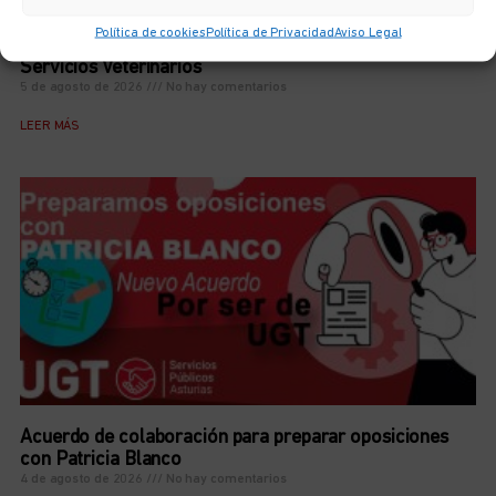
Política de cookies
Política de Privacidad
Aviso Legal
Acuerdo para el III Convenio Estatal de Centros y
Servicios Veterinarios
5 de agosto de 2026
No hay comentarios
LEER MÁS
Acuerdo de colaboración para preparar oposiciones
con Patricia Blanco
4 de agosto de 2026
No hay comentarios