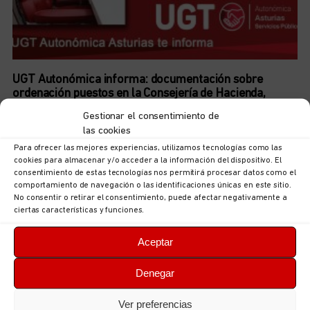
UGT Autonómica informa: documentación sobre
ordenación puestos en la Consejería de Hacienda,
Justicia y Asuntos Europeos
Gestionar el consentimiento de
5 de agosto de 2026
No hay comentarios
las cookies
LEER MÁS
Para ofrecer las mejores experiencias, utilizamos tecnologías como las
cookies para almacenar y/o acceder a la información del dispositivo. El
consentimiento de estas tecnologías nos permitirá procesar datos como el
comportamiento de navegación o las identificaciones únicas en este sitio.
No consentir o retirar el consentimiento, puede afectar negativamente a
ciertas características y funciones.
Aceptar
Denegar
Ver preferencias