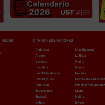
N REDES
OTRAS FEDERACIONES
Andalucía
Islas Baleares
k
Aragón
La Rioja
Canarias
Madrid
Cantabria
Murcia
Castilla la Mancha
Navarra
Castilla y León
Comunidad Valencian
Catalunya
Principado de Asturia
Extremadura
Ceuta
Euskadi
Melilla
Galicia
Exterior