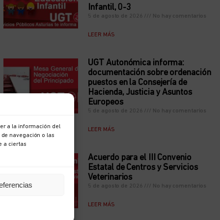
Infantil, 0-3
5 de agosto de 2026
No hay comentarios
LEER MÁS
UGT Autonómica informa:
documentación sobre ordenación
puestos en la Consejería de
Hacienda, Justicia y Asuntos
Europeos
5 de agosto de 2026
No hay comentarios
r a la información del
LEER MÁS
 de navegación o las
e a ciertas
Acuerdo para el III Convenio
Estatal de Centros y Servicios
Veterinarios
eferencias
5 de agosto de 2026
No hay comentarios
LEER MÁS