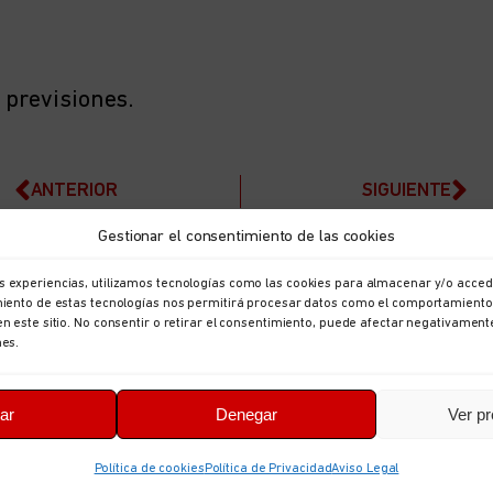
 previsiones.
ANTERIOR
SIGUIENTE
Gestionar el consentimiento de las cookies
s experiencias, utilizamos tecnologías como las cookies para almacenar y/o accede
imiento de estas tecnologías nos permitirá procesar datos como el comportamiento
en este sitio. No consentir o retirar el consentimiento, puede afectar negativament
nes.
ar
Denegar
Ver pr
Política de cookies
Política de Privacidad
Aviso Legal