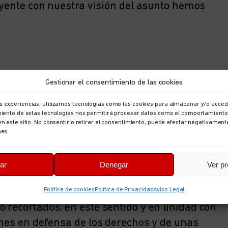
luyente con nuestra visión del asunto hemos
o que presenta Correos es un trámite
Gestionar el consentimiento de las cookies
utorice el abono al personal laboral con
l forma y en los mismos conceptos retributivos
s experiencias, utilizamos tecnologías como las cookies para almacenar y/o accede
imiento de estas tecnologías nos permitirá procesar datos como el comportamiento
en este sitio. No consentir o retirar el consentimiento, puede afectar negativament
nes.
 es insuficiente y tenemos la idea común de
venio y Acuerdo General. Negociación que
ar
Denegar
Ver pr
os a los incrementos que puedan alcanzarse
el poder adquisitivo perdido en estos años y
Política de cookies
Política de Privacidad
Aviso Legal
 recortados, en este sentido y en unidad con
ones en defensa de los derechos y de unas