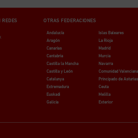
N REDES
OTRAS FEDERACIONES
Andalucía
Islas Baleares
k
Aragón
La Rioja
Canarias
Madrid
Cantabria
Murcia
Castilla la Mancha
Navarra
Castilla y León
Comunidad Valencian
Catalunya
Principado de Asturia
Extremadura
Ceuta
Euskadi
Melilla
Galicia
Exterior