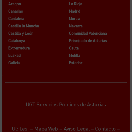
Aragón
La Rioja
Canarias
Madrid
Cantabria
Murcia
Castilla la Mancha
Navarra
Castilla y León
Comunidad Valenciana
Catalunya
Principado de Asturias
Extremadura
Ceuta
Euskadi
Melilla
Galicia
Exterior
UGT Servicios Públicos de Asturias
UGT.es
–
Mapa Web
–
Aviso Legal
–
Contacto
–