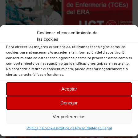
Gestionar el consentimiento de
las cookies
Para ofrecer las mejores experiencias, utilizamos tecnologías como las
Iniciamos el curso de preparación de las futuras plazas
cookies para almacenar y/o acceder a la información del dispositivo. El
de Técnicas/os en Cuidados de Enfermería (TCEs) del
consentimiento de estas tecnologías nos permitirá procesar datos como el
ERA
comportamiento de navegación o las identificaciones únicas en este sitio.
6 de agosto de 2026
No hay comentarios
No consentir o retirar el consentimiento, puede afectar negativamente a
ciertas características y funciones.
LEER MÁS
Aceptar
Denegar
Ver preferencias
Política de cookies
Política de Privacidad
Aviso Legal