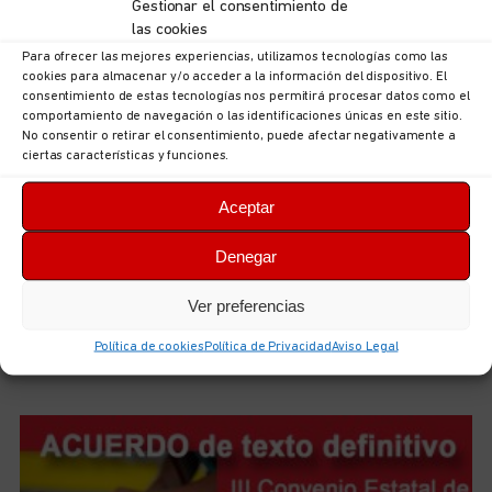
Gestionar el consentimiento de
las cookies
Para ofrecer las mejores experiencias, utilizamos tecnologías como las
cookies para almacenar y/o acceder a la información del dispositivo. El
consentimiento de estas tecnologías nos permitirá procesar datos como el
comportamiento de navegación o las identificaciones únicas en este sitio.
No consentir o retirar el consentimiento, puede afectar negativamente a
ciertas características y funciones.
Aceptar
Denegar
UGT Autonómica informa: documentación sobre
ordenación puestos en la Consejería de Hacienda,
Ver preferencias
Justicia y Asuntos Europeos
5 de agosto de 2026
No hay comentarios
Política de cookies
Política de Privacidad
Aviso Legal
LEER MÁS