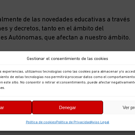
mente de las novedades educativas a través
nes y decretos, tanto en el ámbito del
des Autónomas, que afectan a nuestro ámbito.
Gestionar el consentimiento de las cookies
ANTERIOR
SIGUIENTE
s experiencias, utilizamos tecnologías como las cookies para almacenar y/o accede
imiento de estas tecnologías nos permitirá procesar datos como el comportamiento
en este sitio. No consentir o retirar el consentimiento, puede afectar negativament
nes.
ar
Denegar
Ver pr
Política de cookies
Política de Privacidad
Aviso Legal