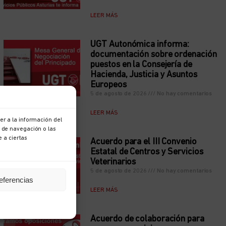
LEER MÁS
UGT Autonómica informa:
documentación sobre ordenación
puestos en la Consejería de
Hacienda, Justicia y Asuntos
Europeos
5 de agosto de 2026
No hay comentarios
LEER MÁS
r a la información del
 de navegación o las
e a ciertas
Acuerdo para el III Convenio
Estatal de Centros y Servicios
Veterinarios
5 de agosto de 2026
No hay comentarios
eferencias
LEER MÁS
Acuerdo de colaboración para