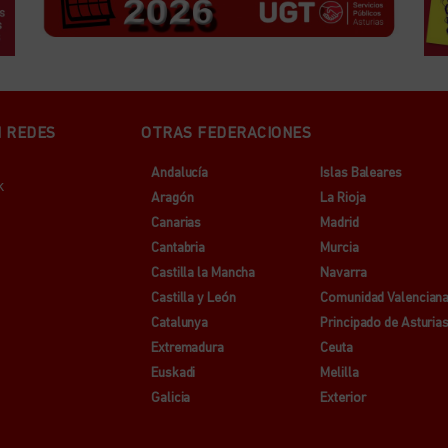
N REDES
OTRAS FEDERACIONES
Andalucía
Islas Baleares
k
Aragón
La Rioja
Canarias
Madrid
Cantabria
Murcia
Castilla la Mancha
Navarra
Castilla y León
Comunidad Valencian
Catalunya
Principado de Asturia
Extremadura
Ceuta
Euskadi
Melilla
Galicia
Exterior