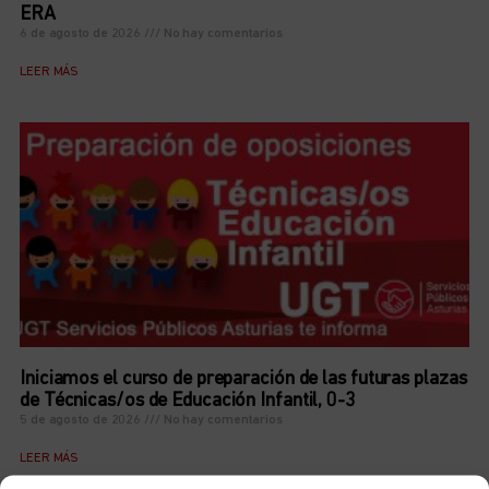
ERA
6 de agosto de 2026
No hay comentarios
LEER MÁS
Iniciamos el curso de preparación de las futuras plazas
de Técnicas/os de Educación Infantil, 0-3
5 de agosto de 2026
No hay comentarios
LEER MÁS