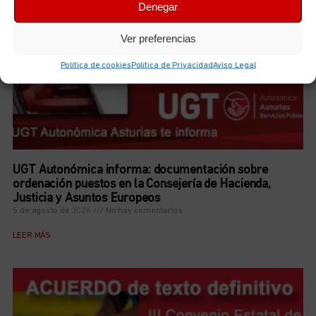
Denegar
Ver preferencias
Política de cookies
Política de Privacidad
Aviso Legal
UGT Autonómica informa: documentación sobre
ordenación puestos en la Consejería de Hacienda,
Justicia y Asuntos Europeos
5 de agosto de 2026
No hay comentarios
LEER MÁS