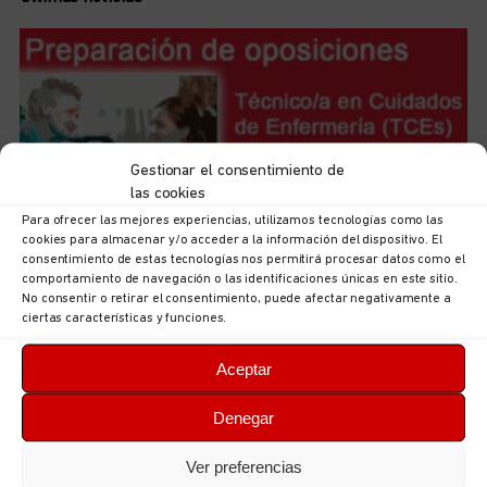
Gestionar el consentimiento de
las cookies
Para ofrecer las mejores experiencias, utilizamos tecnologías como las
cookies para almacenar y/o acceder a la información del dispositivo. El
consentimiento de estas tecnologías nos permitirá procesar datos como el
comportamiento de navegación o las identificaciones únicas en este sitio.
Iniciamos el curso de preparación de las futuras plazas
No consentir o retirar el consentimiento, puede afectar negativamente a
de Técnicas/os en Cuidados de Enfermería (TCEs) del
ciertas características y funciones.
ERA
6 de agosto de 2026
No hay comentarios
Aceptar
LEER MÁS
Denegar
Ver preferencias