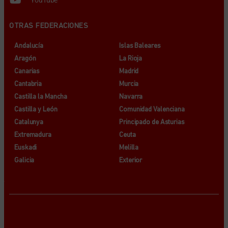
OTRAS FEDERACIONES
Andalucía
Islas Baleares
Aragón
La Rioja
Canarias
Madrid
Cantabria
Murcia
Castilla la Mancha
Navarra
Castilla y León
Comunidad Valenciana
Catalunya
Principado de Asturias
Extremadura
Ceuta
Euskadi
Melilla
Galicia
Exterior