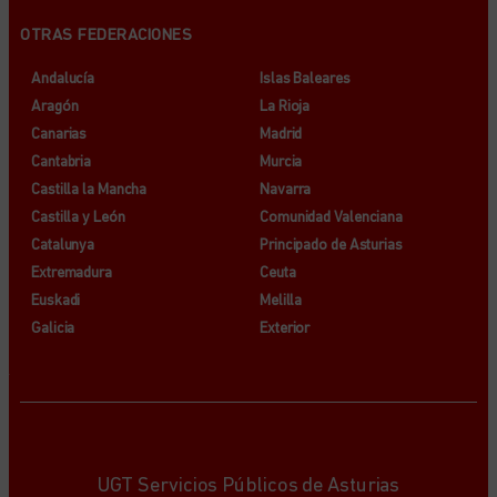
OTRAS FEDERACIONES
Andalucía
Islas Baleares
Aragón
La Rioja
Canarias
Madrid
Cantabria
Murcia
Castilla la Mancha
Navarra
Castilla y León
Comunidad Valenciana
Catalunya
Principado de Asturias
Extremadura
Ceuta
Euskadi
Melilla
Galicia
Exterior
UGT Servicios Públicos de Asturias