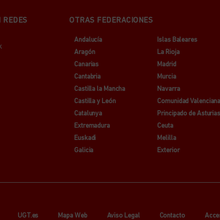
N REDES
OTRAS FEDERACIONES
Andalucía
Islas Baleares
k
Aragón
La Rioja
Canarias
Madrid
Cantabria
Murcia
Castilla la Mancha
Navarra
Castilla y León
Comunidad Valencian
Catalunya
Principado de Asturia
Extremadura
Ceuta
Euskadi
Melilla
Galicia
Exterior
UGT.es
Mapa Web
Aviso Legal
Contacto
Acce