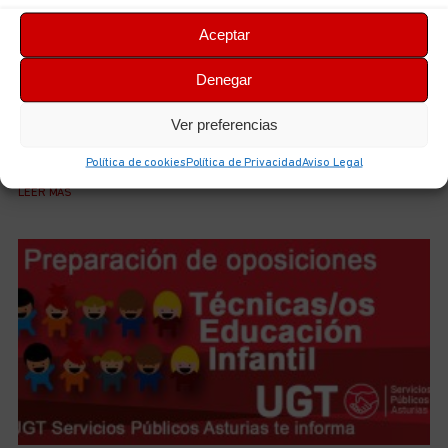
Aceptar
Denegar
Iniciamos el curso de preparación de las futuras plazas
de Técnicas/os en Cuidados de Enfermería (TCEs) del
Ver preferencias
ERA
6 de agosto de 2026
No hay comentarios
Política de cookies
Política de Privacidad
Aviso Legal
LEER MÁS