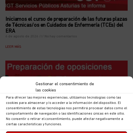
Iniciamos el curso de preparación de las futuras plazas
de Técnicas/os en Cuidados de Enfermería (TCEs) del
ERA
6 de agosto de 2026
No hay comentarios
LEER MÁS
Gestionar el consentimiento de
las cookies
Para ofrecer las mejores experiencias, utilizamos tecnologías como las
cookies para almacenar y/o acceder a la información del dispositivo. El
consentimiento de estas tecnologías nos permitirá procesar datos como el
comportamiento de navegación o las identificaciones únicas en este sitio.
No consentir o retirar el consentimiento, puede afectar negativamente a
ciertas características y funciones.
Iniciamos el curso de preparación de las futuras plazas