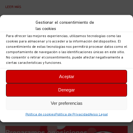
LEER MÁS
Gestionar el consentimiento de
las cookies
Para ofrecer las mejores experiencias, utilizamos tecnologías como las
cookies para almacenar y/o acceder a la información del dispositivo. El
consentimiento de estas tecnologías nos permitirá procesar datos como el
comportamiento de navegación o las identificaciones únicas en este sitio.
No consentir o retirar el consentimiento, puede afectar negativamente a
ciertas características y funciones.
Aceptar
Denegar
Acuerdo para el III Convenio Estatal de Centros y
Servicios Veterinarios
5 de agosto de 2026
No hay comentarios
Ver preferencias
LEER MÁS
Política de cookies
Política de Privacidad
Aviso Legal