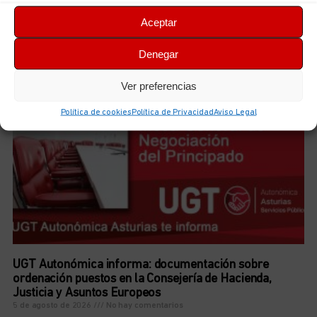
Iniciamos el curso de preparación de las futuras plazas
Aceptar
de Técnicas/os de Educación Infantil, 0-3
5 de agosto de 2026
No hay comentarios
Denegar
LEER MÁS
Ver preferencias
Política de cookies
Política de Privacidad
Aviso Legal
UGT Autonómica informa: documentación sobre
ordenación puestos en la Consejería de Hacienda,
Justicia y Asuntos Europeos
5 de agosto de 2026
No hay comentarios