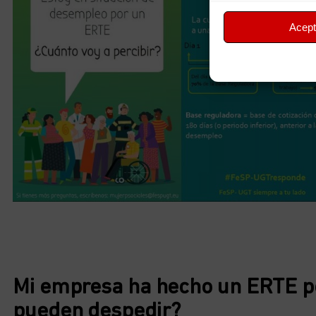
Acept
Mi empresa ha hecho un ERTE p
pueden despedir?