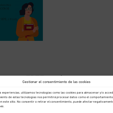
 por un ERTE, ¿cuánto voy a
Gestionar el consentimiento de las cookies
s experiencias, utilizamos tecnologías como las cookies para almacenar y/o accede
imiento de estas tecnologías nos permitirá procesar datos como el comportamiento
en este sitio. No consentir o retirar el consentimiento, puede afectar negativament
nes.