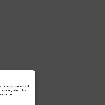
r a la información del
 de navegación o las
e a ciertas