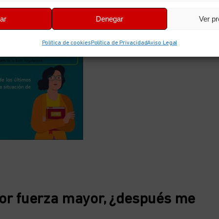
ar
Denegar
Ver pr
Política de cookies
Política de Privacidad
Aviso Legal
or fuerza mayor, ¿después me