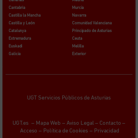
Canarias
Madrid
Cantabria
Murcia
Castilla la Mancha
Navarra
Castilla y León
Comunidad Valenciana
Catalunya
Principado de Asturias
Extremadura
Ceuta
Euskadi
Melilla
Galicia
Exterior
UGT Servicios Públicos de Asturias
UGT.es
–
Mapa Web
–
Aviso Legal
–
Contacto
–
Acceso
–
Política de Cookies
–
Privacidad