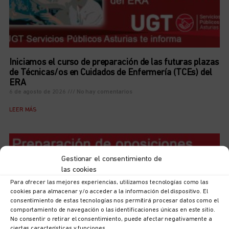
Iniciamos el curso de preparación de las futuras plazas
de Técnicas/os en Cuidados de Enfermería (TCEs) del
ERA
6 de agosto de 2026
No hay comentarios
LEER MÁS
Gestionar el consentimiento de
las cookies
Para ofrecer las mejores experiencias, utilizamos tecnologías como las
cookies para almacenar y/o acceder a la información del dispositivo. El
consentimiento de estas tecnologías nos permitirá procesar datos como el
comportamiento de navegación o las identificaciones únicas en este sitio.
No consentir o retirar el consentimiento, puede afectar negativamente a
ciertas características y funciones.