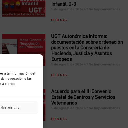
Infantil, 0-3
5 de agosto de 2026
No hay comentarios
LEER MÁS
UGT Autonómica informa:
documentación sobre ordenación
puestos en la Consejería de
Hacienda, Justicia y Asuntos
Europeos
5 de agosto de 2026
No hay comentarios
r a la información del
LEER MÁS
 de navegación o las
e a ciertas
Acuerdo para el III Convenio
Estatal de Centros y Servicios
Veterinarios
eferencias
5 de agosto de 2026
No hay comentarios
LEER MÁS