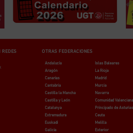
N REDES
OTRAS FEDERACIONES
Andalucía
Islas Baleares
k
Aragón
La Rioja
Canarias
Madrid
Cantabria
Murcia
Castilla la Mancha
Navarra
Castilla y León
Comunidad Valencian
Catalunya
Principado de Asturia
Extremadura
Ceuta
Euskadi
Melilla
Galicia
Exterior