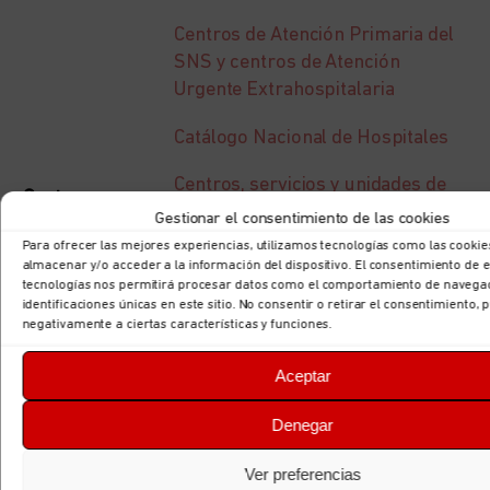
Centros de Atención Primaria del
SNS y centros de Atención
Urgente Extrahospitalaria
Catálogo Nacional de Hospitales
Centros, servicios y unidades de
Centros,
referencia del Sistema Nacional
Gestionar el consentimiento de las cookies
servicios
de Salud
Para ofrecer las mejores experiencias, utilizamos tecnologías como las cookie
almacenar y/o acceder a la información del dispositivo. El consentimiento de 
y
Centros de Reproducción
tecnologías nos permitirá procesar datos como el comportamiento de navegac
establecimientos
identificaciones únicas en este sitio. No consentir o retirar el consentimiento,
Humana Asistida
negativamente a ciertas características y funciones.
sanitarios
Red transfusional
Aceptar
(Ministero de
Centros de Vacunación
Sanidad)
Denegar
Internacional
Ver preferencias
Registro General de Centros,