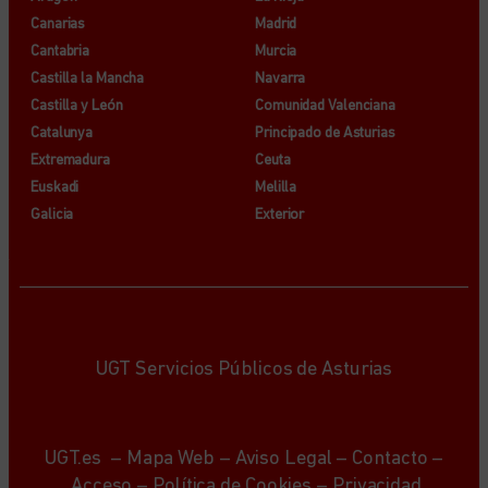
Canarias
Madrid
Cantabria
Murcia
Castilla la Mancha
Navarra
Castilla y León
Comunidad Valenciana
Catalunya
Principado de Asturias
Extremadura
Ceuta
Euskadi
Melilla
Galicia
Exterior
UGT Servicios Públicos de Asturias
UGT.es
–
Mapa Web
–
Aviso Legal
–
Contacto
–
Acceso
–
Política de Cookies
–
Privacidad