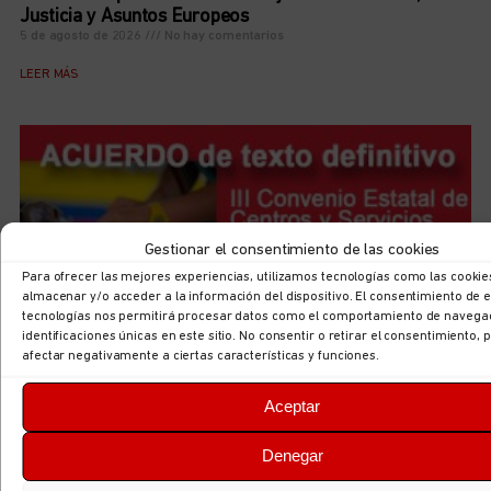
Justicia y Asuntos Europeos
5 de agosto de 2026
No hay comentarios
LEER MÁS
Gestionar el consentimiento de las cookies
Para ofrecer las mejores experiencias, utilizamos tecnologías como las cookie
almacenar y/o acceder a la información del dispositivo. El consentimiento de 
tecnologías nos permitirá procesar datos como el comportamiento de navegac
identificaciones únicas en este sitio. No consentir o retirar el consentimiento,
afectar negativamente a ciertas características y funciones.
Acuerdo para el III Convenio Estatal de Centros y
Servicios Veterinarios
Aceptar
5 de agosto de 2026
No hay comentarios
Denegar
LEER MÁS