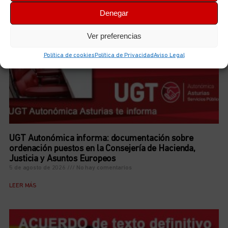
Denegar
Ver preferencias
Política de cookies
Política de Privacidad
Aviso Legal
UGT Autonómica informa: documentación sobre
ordenación puestos en la Consejería de Hacienda,
Justicia y Asuntos Europeos
5 de agosto de 2026
No hay comentarios
LEER MÁS