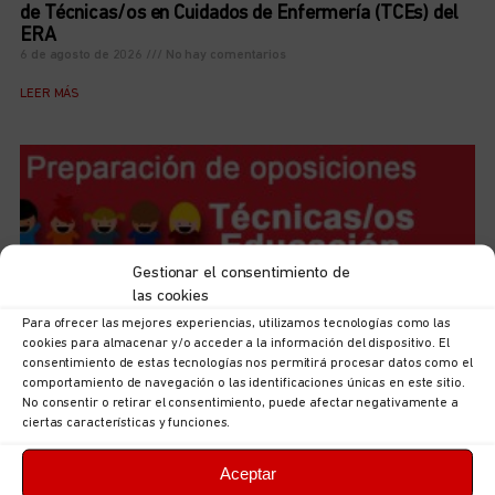
de Técnicas/os en Cuidados de Enfermería (TCEs) del
ERA
6 de agosto de 2026
No hay comentarios
LEER MÁS
Gestionar el consentimiento de
las cookies
Para ofrecer las mejores experiencias, utilizamos tecnologías como las
cookies para almacenar y/o acceder a la información del dispositivo. El
consentimiento de estas tecnologías nos permitirá procesar datos como el
comportamiento de navegación o las identificaciones únicas en este sitio.
Iniciamos el curso de preparación de las futuras plazas
No consentir o retirar el consentimiento, puede afectar negativamente a
ciertas características y funciones.
de Técnicas/os de Educación Infantil, 0-3
5 de agosto de 2026
No hay comentarios
Aceptar
LEER MÁS