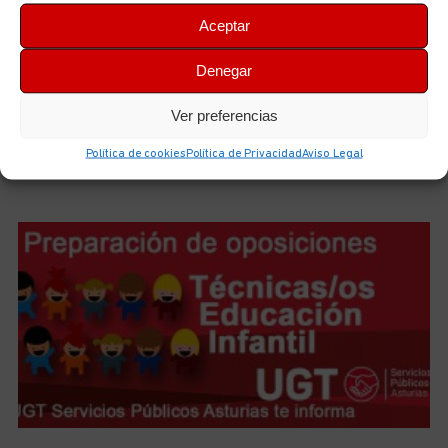
Aceptar
Denegar
Iniciamos el curso de preparación de las futuras plazas
de Técnicas/os en Cuidados de Enfermería (TCEs) del
Ver preferencias
ERA
6 de agosto de 2026
No hay comentarios
Política de cookies
Política de Privacidad
Aviso Legal
LEER MÁS