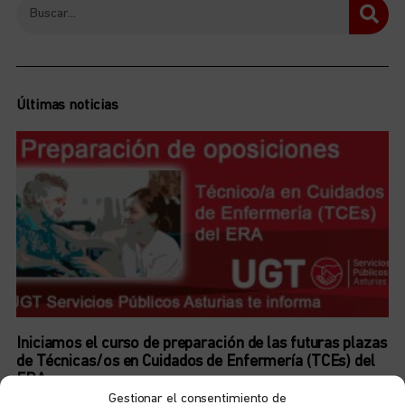
Últimas noticias
Iniciamos el curso de preparación de las futuras plazas
de Técnicas/os en Cuidados de Enfermería (TCEs) del
ERA
6 de agosto de 2026
No hay comentarios
Gestionar el consentimiento de