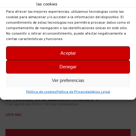
las cookies
LEER MÁS
Para ofrecer las mejores experiencias, utilizamos tecnologías como las
cookies para almacenar y/o acceder a la información del dispositivo. El
consentimiento de estas tecnologías nos permitirá procesar datos como el
comportamiento de navegación o las identificaciones únicas en este sitio.
No consentir o retirar el consentimiento, puede afectar negativamente a
ciertas características y funciones.
Aceptar
Denegar
Ver preferencias
Política de cookies
Política de Privacidad
Aviso Legal
Iniciamos el curso de preparación de las futuras plazas
de Técnicas/os de Educación Infantil, 0-3
5 de agosto de 2026
No hay comentarios
LEER MÁS